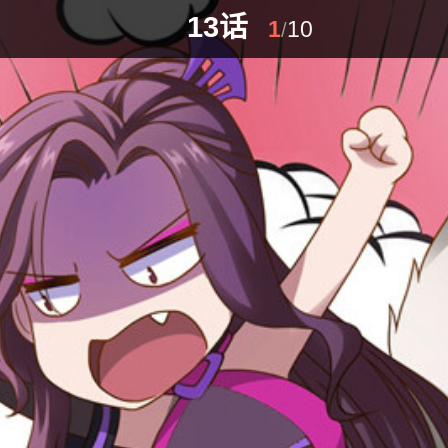
13话
1
10
/