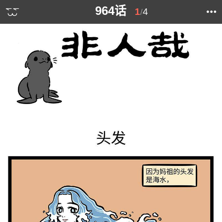
964话
1
4
/