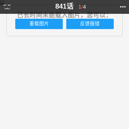
841话
1
4
/
已长时间未能载入图片，您可以：
重载图片
反馈报错