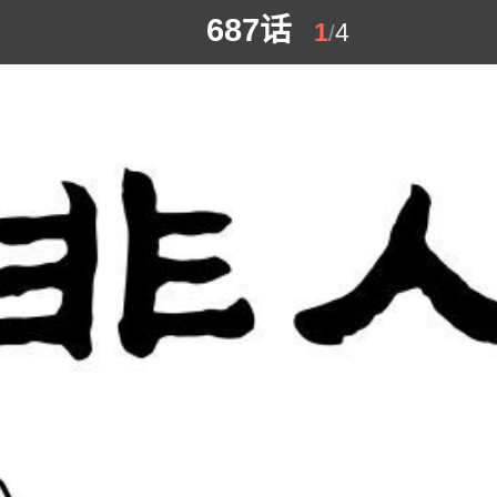
687话
1
4
/