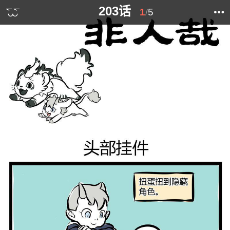
203话
1
5
/