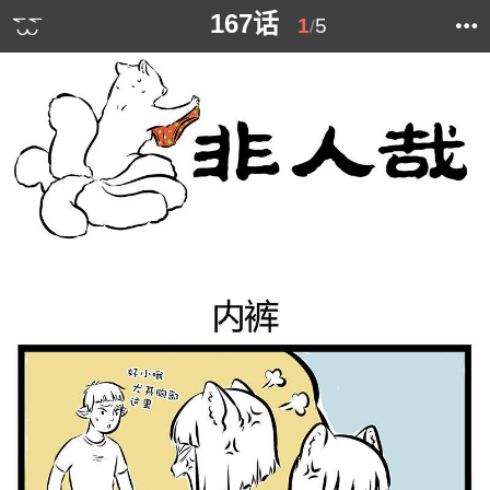
167话
1
5
/