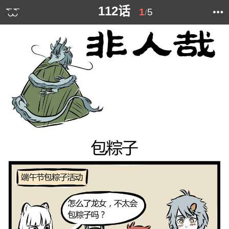
112话
1
5
/