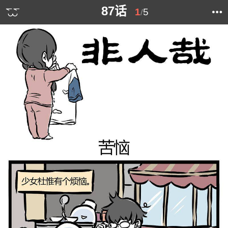
87话
1
5
/