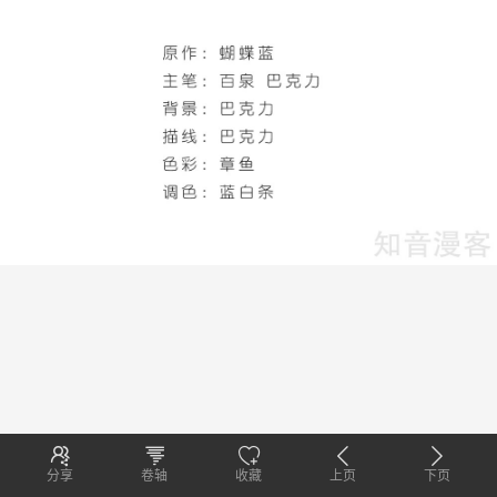
分享
卷轴
收藏
上页
下页