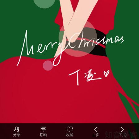
分享
卷轴
收藏
上页
下页