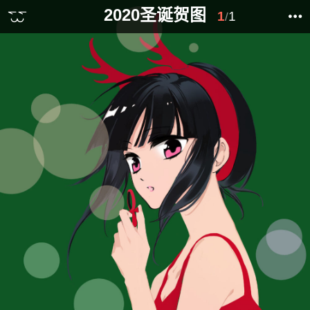
2020圣诞贺图
1
1
/