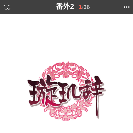
番外2
1
36
/