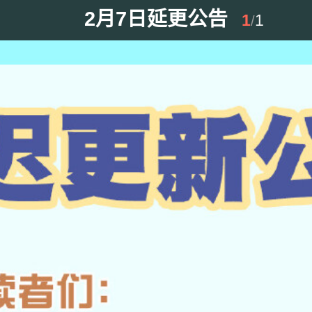
2月7日延更公告
1
1
/