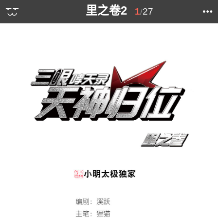
里之卷2
1
27
/