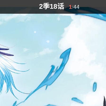
2季18话
1
44
/