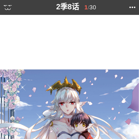
2季8话
1
30
/